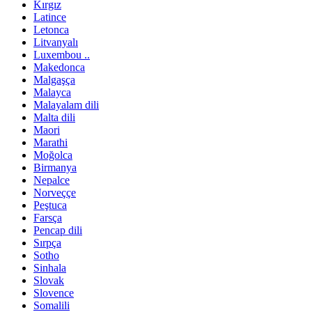
Kırgız
Latince
Letonca
Litvanyalı
Luxembou ..
Makedonca
Malgaşça
Malayca
Malayalam dili
Malta dili
Maori
Marathi
Moğolca
Birmanya
Nepalce
Norveççe
Peştuca
Farsça
Pencap dili
Sırpça
Sotho
Sinhala
Slovak
Slovence
Somalili