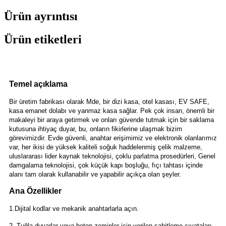
Ürün ayrıntısı
Ürün etiketleri
Temel açıklama
Bir üretim fabrikası olarak Mde, bir dizi kasa, otel kasası, EV SAFE,
kasa emanet dolabı ve yanmaz kasa sağlar. Pek çok insan, önemli bir
makaleyi bir araya getirmek ve onları güvende tutmak için bir saklama
kutusuna ihtiyaç duyar, bu, onların fikirlerine ulaşmak bizim
görevimizdir. Evde güvenli, anahtar erişimimiz ve elektronik olanlarımız
var, her ikisi de yüksek kaliteli soğuk haddelenmiş çelik malzeme,
uluslararası lider kaynak teknolojisi, çoklu parlatma prosedürleri, Genel
damgalama teknolojisi, çok küçük kapı boşluğu, fıçı tahtası içinde
alanı tam olarak kullanabilir ve yapabilir açıkça olan şeyler.
Ana Özellikler
1.Dijital kodlar ve mekanik anahtarlarla açın.
2. Tuğla duvarlar veya beton zeminler için verilen sabitleme cıvataları