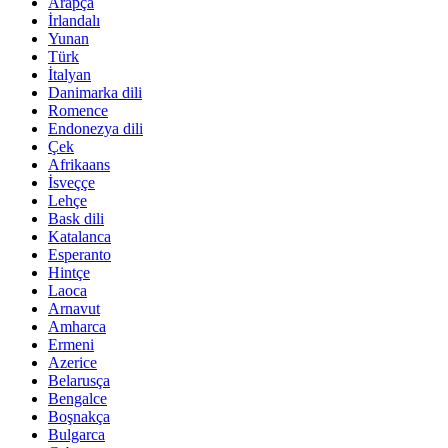
Arapça
İrlandalı
Yunan
Türk
İtalyan
Danimarka dili
Romence
Endonezya dili
Çek
Afrikaans
İsveççe
Lehçe
Bask dili
Katalanca
Esperanto
Hintçe
Laoca
Arnavut
Amharca
Ermeni
Azerice
Belarusça
Bengalce
Boşnakça
Bulgarca