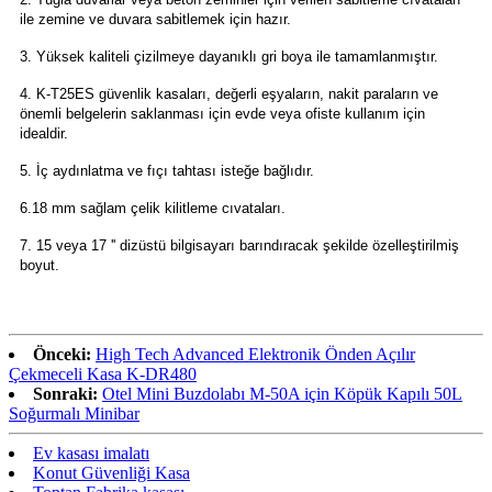
ile zemine ve duvara sabitlemek için hazır.
3. Yüksek kaliteli çizilmeye dayanıklı gri boya ile tamamlanmıştır.
4. K-T25ES güvenlik kasaları, değerli eşyaların, nakit paraların ve
önemli belgelerin saklanması için evde veya ofiste kullanım için
idealdir.
5. İç aydınlatma ve fıçı tahtası isteğe bağlıdır.
6.18 mm sağlam çelik kilitleme cıvataları.
7. 15 veya 17 '' dizüstü bilgisayarı barındıracak şekilde özelleştirilmiş
boyut.
Önceki:
High Tech Advanced Elektronik Önden Açılır
Çekmeceli Kasa K-DR480
Sonraki:
Otel Mini Buzdolabı M-50A için Köpük Kapılı 50L
Soğurmalı Minibar
Ev kasası imalatı
Konut Güvenliği Kasa