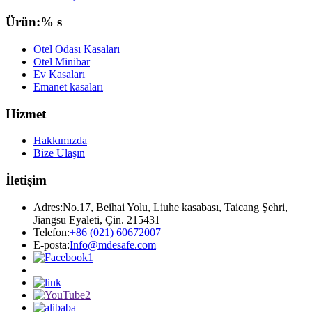
Ürün:% s
Otel Odası Kasaları
Otel Minibar
Ev Kasaları
Emanet kasaları
Hizmet
Hakkımızda
Bize Ulaşın
İletişim
Adres:
No.17, Beihai Yolu, Liuhe kasabası, Taicang Şehri,
Jiangsu Eyaleti, Çin. 215431
Telefon:
+86 (021) 60672007
E-posta:
Info@mdesafe.com