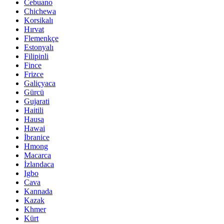
Cebuano
Chichewa
Korsikalı
Hırvat
Flemenkçe
Estonyalı
Filipinli
Fince
Frizce
Galiçyaca
Gürcü
Gujarati
Haitili
Hausa
Hawai
İbranice
Hmong
Macarca
İzlandaca
Igbo
Cava
Kannada
Kazak
Khmer
Kürt