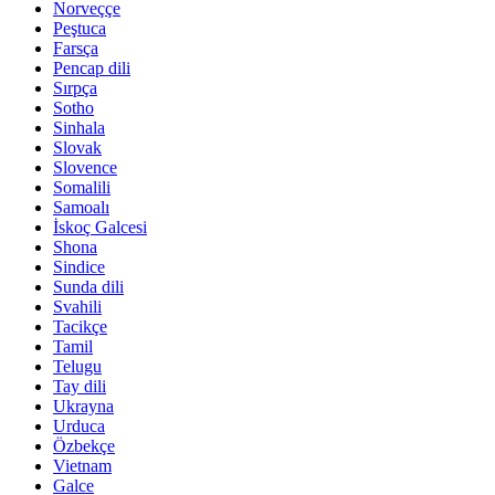
Norveççe
Peştuca
Farsça
Pencap dili
Sırpça
Sotho
Sinhala
Slovak
Slovence
Somalili
Samoalı
İskoç Galcesi
Shona
Sindice
Sunda dili
Svahili
Tacikçe
Tamil
Telugu
Tay dili
Ukrayna
Urduca
Özbekçe
Vietnam
Galce