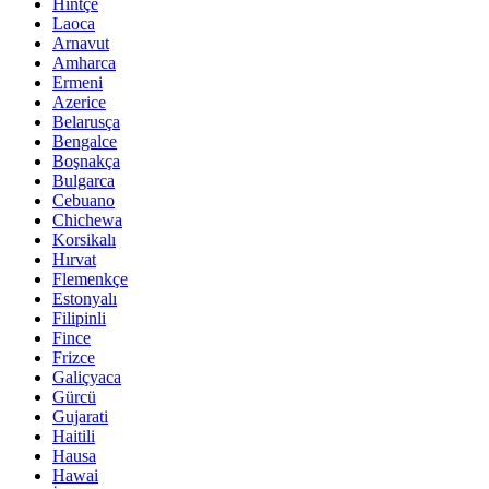
Hintçe
Laoca
Arnavut
Amharca
Ermeni
Azerice
Belarusça
Bengalce
Boşnakça
Bulgarca
Cebuano
Chichewa
Korsikalı
Hırvat
Flemenkçe
Estonyalı
Filipinli
Fince
Frizce
Galiçyaca
Gürcü
Gujarati
Haitili
Hausa
Hawai