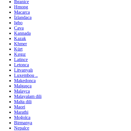
İbranice
Hmong
Macarca
İzlandaca
Igbo
Cava
Kannada
Kazak
Khmer
Kürt
Kırgız
Latince
Letonca
Litvanyalı
Luxembou ..
Makedonca
Malgaşça
Malayca
Malayalam dili
Malta dili
Maori
Marathi
Moğolca
Birmanya
Nepalce