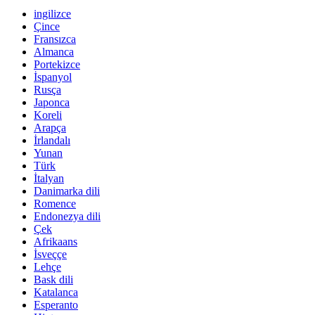
ingilizce
Çince
Fransızca
Almanca
Portekizce
İspanyol
Rusça
Japonca
Koreli
Arapça
İrlandalı
Yunan
Türk
İtalyan
Danimarka dili
Romence
Endonezya dili
Çek
Afrikaans
İsveççe
Lehçe
Bask dili
Katalanca
Esperanto