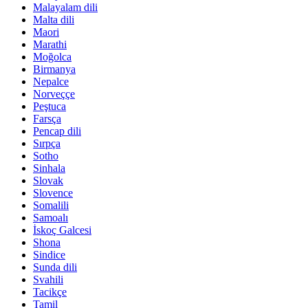
Malayalam dili
Malta dili
Maori
Marathi
Moğolca
Birmanya
Nepalce
Norveççe
Peştuca
Farsça
Pencap dili
Sırpça
Sotho
Sinhala
Slovak
Slovence
Somalili
Samoalı
İskoç Galcesi
Shona
Sindice
Sunda dili
Svahili
Tacikçe
Tamil