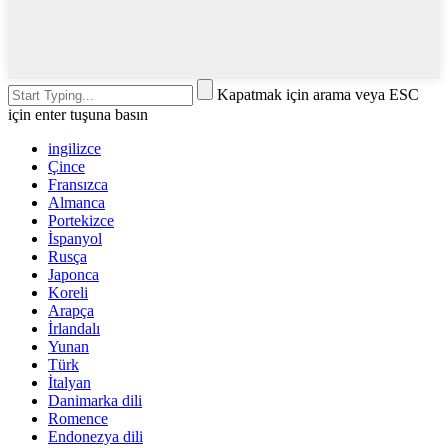
Kapatmak için arama veya ESC
için enter tuşuna basın
ingilizce
Çince
Fransızca
Almanca
Portekizce
İspanyol
Rusça
Japonca
Koreli
Arapça
İrlandalı
Yunan
Türk
İtalyan
Danimarka dili
Romence
Endonezya dili