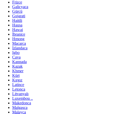
Frizce
Galiçyaca
Gürcü
Gujarati
Haitili
Hausa
Hawai
İbranice
Hmong
Macarca
İzlandaca
Igbo
Cava
Kannada
Kazak
Khmer
Kürt
Kırgız
Latince
Letonca
Litvanyalı
Luxembou ..
Makedonca
Malgaşça
Malayca