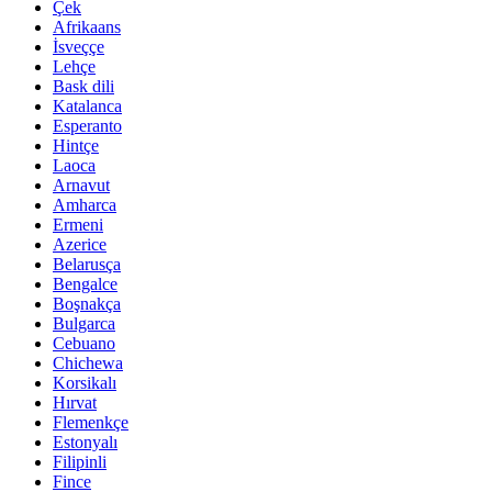
Çek
Afrikaans
İsveççe
Lehçe
Bask dili
Katalanca
Esperanto
Hintçe
Laoca
Arnavut
Amharca
Ermeni
Azerice
Belarusça
Bengalce
Boşnakça
Bulgarca
Cebuano
Chichewa
Korsikalı
Hırvat
Flemenkçe
Estonyalı
Filipinli
Fince