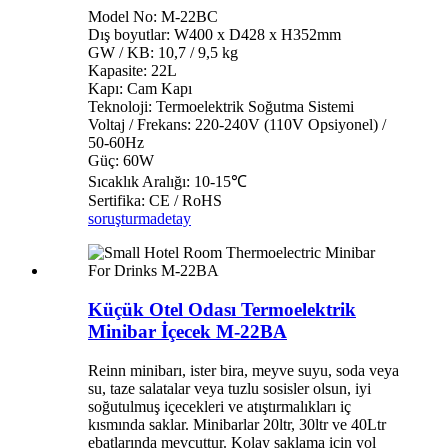
Model No: M-22BC
Dış boyutlar: W400 x D428 x H352mm
GW / KB: 10,7 / 9,5 kg
Kapasite: 22L
Kapı: Cam Kapı
Teknoloji: Termoelektrik Soğutma Sistemi
Voltaj / Frekans: 220-240V (110V Opsiyonel) /
50-60Hz
Güç: 60W
Sıcaklık Aralığı: 10-15℃
Sertifika: CE / RoHS
soruşturma
detay
Küçük Otel Odası Termoelektrik
Minibar İçecek M-22BA
Reinn minibarı, ister bira, meyve suyu, soda veya
su, taze salatalar veya tuzlu sosisler olsun, iyi
soğutulmuş içecekleri ve atıştırmalıkları iç
kısmında saklar. Minibarlar 20ltr, 30ltr ve 40Ltr
ebatlarında mevcuttur. Kolay saklama için yol