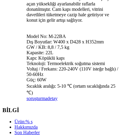
açan yüksekliği ayarlanabilir raflarla
donatılmıştır. Cam kapı modelleri, vitrini
davetlileri tüketmeye cazip hale getiriyor ve
konut için gelir artışı sağlıyor.
Model No: M-22BA
Dış Boyutlar: W400 x D428 x H352mm
GW / KB: 8,8 / 7,5 kg
Kapasite: 22L
Kapı: Köpüklü kapı
Teknoloji: Termoelektrik soğutma sistemi
Voltaj / Frekans: 220-240V (110V isteğe bağlı) /
50-60Hz
Güç: 60W
Sıcaklık aralığı: 5-10 ℃ (ortam sıcaklığında 25
℃)
soruşturma
detay
BİLGİ
Ürün:% s
Hakkımızda
Son Haberler