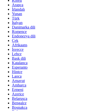
Koreli
Arapça
İrlandalı
Yunan
Türk
İtalyan
Danimarka dili
Romence
Endonezya dili
Çek
Afrikaans
İsveççe
Lehçe
Bask dili
Katalanca
Esperanto
Hintçe
Laoca
Arnavut
Amharca
Ermeni
Azerice
Belarusça
Bengalce
Boşnakça