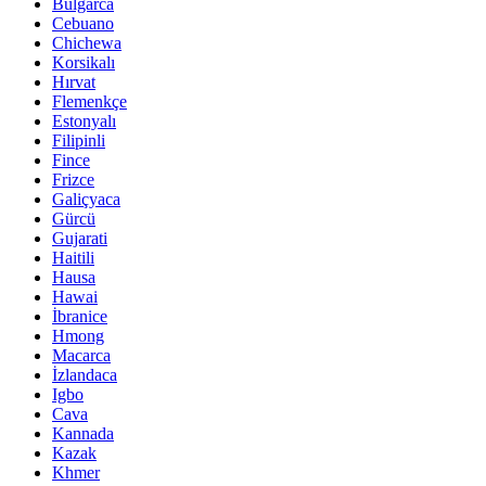
Bulgarca
Cebuano
Chichewa
Korsikalı
Hırvat
Flemenkçe
Estonyalı
Filipinli
Fince
Frizce
Galiçyaca
Gürcü
Gujarati
Haitili
Hausa
Hawai
İbranice
Hmong
Macarca
İzlandaca
Igbo
Cava
Kannada
Kazak
Khmer