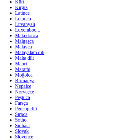
Kürt
Kırgız
Latince
Letonca
Litvanyalı
Luxembou ..
Makedonca
Malgaşça
Malayca
Malayalam dili
Malta dili
Maori
Marathi
Moğolca
Birmanya
Nepalce
Norveççe
Peştuca
Farsça
Pencap dili
Sırpça
Sotho
Sinhala
Slovak
Slovence