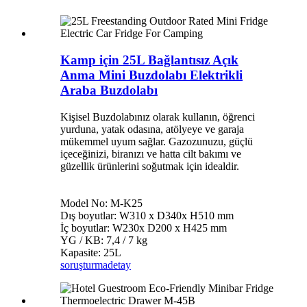
Kamp için 25L Bağlantısız Açık
Anma Mini Buzdolabı Elektrikli
Araba Buzdolabı
Kişisel Buzdolabınız olarak kullanın, öğrenci
yurduna, yatak odasına, atölyeye ve garaja
mükemmel uyum sağlar. Gazozunuzu, güçlü
içeceğinizi, biranızı ve hatta cilt bakımı ve
güzellik ürünlerini soğutmak için idealdir.
Model No: M-K25
Dış boyutlar: W310 x D340x H510 mm
İç boyutlar: W230x D200 x H425 mm
YG / KB: 7,4 / 7 kg
Kapasite: 25L
soruşturma
detay