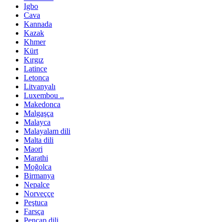
Igbo
Cava
Kannada
Kazak
Khmer
Kürt
Kırgız
Latince
Letonca
Litvanyalı
Luxembou ..
Makedonca
Malgaşça
Malayca
Malayalam dili
Malta dili
Maori
Marathi
Moğolca
Birmanya
Nepalce
Norveççe
Peştuca
Farsça
Pencap dili