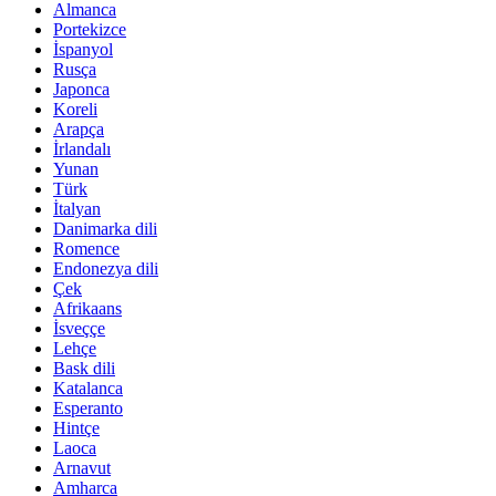
Almanca
Portekizce
İspanyol
Rusça
Japonca
Koreli
Arapça
İrlandalı
Yunan
Türk
İtalyan
Danimarka dili
Romence
Endonezya dili
Çek
Afrikaans
İsveççe
Lehçe
Bask dili
Katalanca
Esperanto
Hintçe
Laoca
Arnavut
Amharca