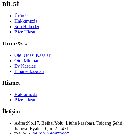
BİLGİ
Ürün:% s
Hakkımızda
Son Haberler
Bize Ulaşın
Ürün:% s
Otel Odası Kasaları
Otel Minibar
Ev Kasaları
Emanet kasaları
Hizmet
Hakkımızda
Bize Ulaşın
İletişim
Adres:
No.17, Beihai Yolu, Liuhe kasabası, Taicang Şehri,
Jiangsu Eyaleti, Çin. 215431
Telefon:
+86 (021) 60672007