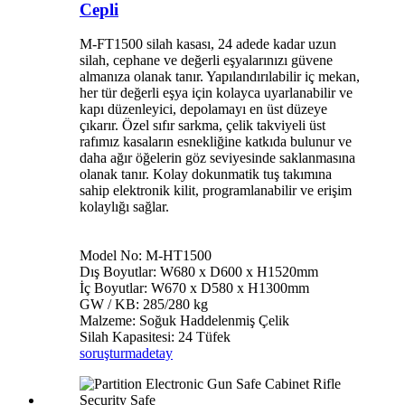
Cepli
M-FT1500 silah kasası, 24 adede kadar uzun
silah, cephane ve değerli eşyalarınızı güvene
almanıza olanak tanır. Yapılandırılabilir iç mekan,
her tür değerli eşya için kolayca uyarlanabilir ve
kapı düzenleyici, depolamayı en üst düzeye
çıkarır. Özel sıfır sarkma, çelik takviyeli üst
rafımız kasaların esnekliğine katkıda bulunur ve
daha ağır öğelerin göz seviyesinde saklanmasına
olanak tanır. Kolay dokunmatik tuş takımına
sahip elektronik kilit, programlanabilir ve erişim
kolaylığı sağlar.
Model No: M-HT1500
Dış Boyutlar: W680 x D600 x H1520mm
İç Boyutlar: W670 x D580 x H1300mm
GW / KB: 285/280 kg
Malzeme: Soğuk Haddelenmiş Çelik
Silah Kapasitesi: 24 Tüfek
soruşturma
detay