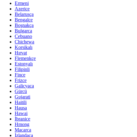
Ermeni
Azerice
Belarusça
Bengalce
Boşnakça
Bulgarca
Cebuano
Chichewa
Korsikalı
Hırvat
Flemenkçe
Estonyalı
Filipinli
Fince
Frizce
Galiçyaca
Gürcü
Gujarati
Haitili
Hausa
Hawai
İbranice
Hmong
Macarca
İzlandaca