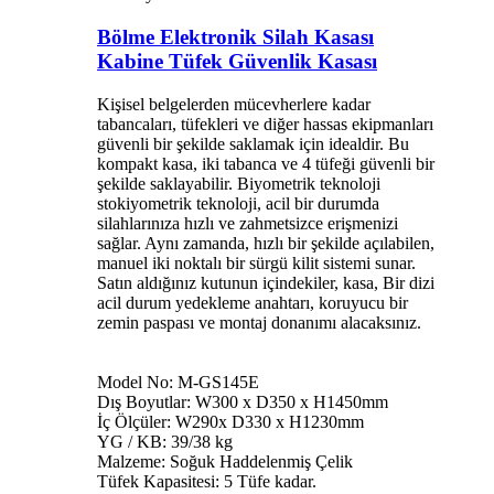
Bölme Elektronik Silah Kasası
Kabine Tüfek Güvenlik Kasası
Kişisel belgelerden mücevherlere kadar
tabancaları, tüfekleri ve diğer hassas ekipmanları
güvenli bir şekilde saklamak için idealdir. Bu
kompakt kasa, iki tabanca ve 4 tüfeği güvenli bir
şekilde saklayabilir. Biyometrik teknoloji
stokiyometrik teknoloji, acil bir durumda
silahlarınıza hızlı ve zahmetsizce erişmenizi
sağlar. Aynı zamanda, hızlı bir şekilde açılabilen,
manuel iki noktalı bir sürgü kilit sistemi sunar.
Satın aldığınız kutunun içindekiler, kasa, Bir dizi
acil durum yedekleme anahtarı, koruyucu bir
zemin paspası ve montaj donanımı alacaksınız.
Model No: M-GS145E
Dış Boyutlar: W300 x D350 x H1450mm
İç Ölçüler: W290x D330 x H1230mm
YG / KB: 39/38 kg
Malzeme: Soğuk Haddelenmiş Çelik
Tüfek Kapasitesi: 5 Tüfe kadar.