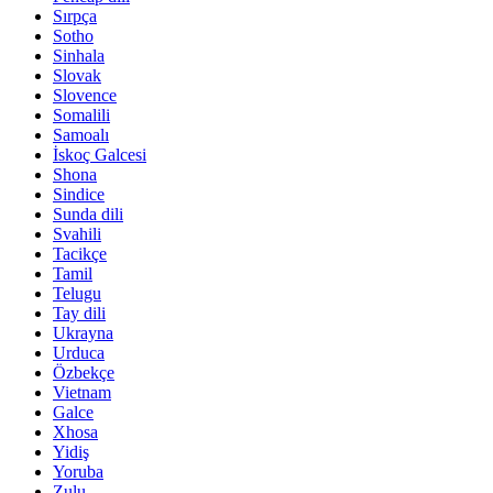
Sırpça
Sotho
Sinhala
Slovak
Slovence
Somalili
Samoalı
İskoç Galcesi
Shona
Sindice
Sunda dili
Svahili
Tacikçe
Tamil
Telugu
Tay dili
Ukrayna
Urduca
Özbekçe
Vietnam
Galce
Xhosa
Yidiş
Yoruba
Zulu