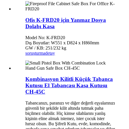
Ofis K-FRD20 için Yanmaz Dosya
Dolabı Kasa
Model No: K-FRD20
Dış Boyutlar: W551 x D824 x H860mm
GW / KB: 251/232 kg
soruşturma
detay
Kombinasyon Kilitli Küçük Tabanca
Kutusu El Tabancası Kasa Kutusu
CH-45C
Tabancanızı, paranızı ve diğer değerli eşyalarınızı
güvenli bir şekilde kilit altında tutmak paha
biçilmez olabilir. Hiç kimse silahlarını yanlış
kişinin eline almak istemez, ister çocuk ister
hırsız olsun. Bu Şifreli Kutu, evde, komodinde,
arabada veya seyahat ederken tabancalar ve diğer