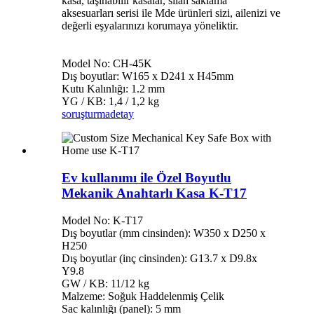
kasa, taşınabilir kasalar, silah saklama
aksesuarları serisi ile Mde ürünleri sizi, ailenizi ve
değerli eşyalarınızı korumaya yöneliktir.
Model No: CH-45K
Dış boyutlar: W165 x D241 x H45mm
Kutu Kalınlığı: 1.2 mm
YG / KB: 1,4 / 1,2 kg
soruşturma
detay
Ev kullanımı ile Özel Boyutlu
Mekanik Anahtarlı Kasa K-T17
Model No: K-T17
Dış boyutlar (mm cinsinden): W350 x D250 x
H250
Dış boyutlar (inç cinsinden): G13.7 x D9.8x
Y9.8
GW / KB: 11/12 kg
Malzeme: Soğuk Haddelenmiş Çelik
Sac kalınlığı (panel): 5 mm