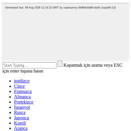
Kapatmak için arama veya ESC
için enter tuşuna basın
ingilizce
Çince
Fransızca
Almanca
Portekizce
İspanyol
Rusça
Japonca
Koreli
Arapça