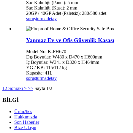
Sac Kalınlığı (Panel): 5 mm
Sac Kalınlığı (Kasa): 2 mm
20GP / 40GP Adet (Paletsiz): 280/580 adet
soruşturma
detay
Yanmaz Ev ve Ofis Güvenlik Kasası
Model No: K-FH670
Dış Boyutlar: W480 x D470 x H600mm
İç Boyutlar: W341 x D320 x H464mm
YG / KB: 115/112 kg
Kapasite: 41L
soruşturma
detay
1
2
Sonraki >
>>
Sayfa 1/2
BİLGİ
Ürün:% s
Hakkımızda
Son Haberler
Bize Ulaşın