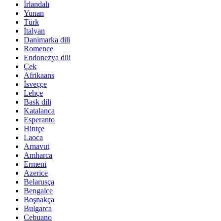
İrlandalı
Yunan
Türk
İtalyan
Danimarka dili
Romence
Endonezya dili
Çek
Afrikaans
İsveççe
Lehçe
Bask dili
Katalanca
Esperanto
Hintçe
Laoca
Arnavut
Amharca
Ermeni
Azerice
Belarusça
Bengalce
Boşnakça
Bulgarca
Cebuano