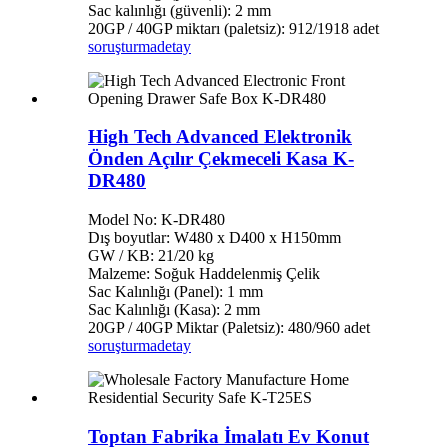
Sac kalınlığı (güvenli): 2 mm
20GP / 40GP miktarı (paletsiz): 912/1918 adet
soruşturma
detay
High Tech Advanced Elektronik
Önden Açılır Çekmeceli Kasa K-
DR480
Model No: K-DR480
Dış boyutlar: W480 x D400 x H150mm
GW / KB: 21/20 kg
Malzeme: Soğuk Haddelenmiş Çelik
Sac Kalınlığı (Panel): 1 mm
Sac Kalınlığı (Kasa): 2 mm
20GP / 40GP Miktar (Paletsiz): 480/960 adet
soruşturma
detay
Toptan Fabrika İmalatı Ev Konut