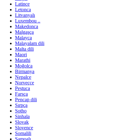
Latince
Letonca
Litvanyalı
Luxembou ..
Makedonca
Malgaşça
Malayca
Malayalam dili
Malta dili
Maori
Marathi
Moğolca
Birmanya
Nepalce
Norveççe
Peştuca
Farsça
Pencap dili
Sırpça
Sotho
Sinhala
Slovak
Slovence
Somalili
Samoalı