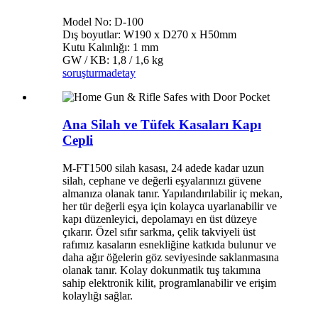
Model No: D-100
Dış boyutlar: W190 x D270 x H50mm
Kutu Kalınlığı: 1 mm
GW / KB: 1,8 / 1,6 kg
soruşturma
detay
Ana Silah ve Tüfek Kasaları Kapı
Cepli
M-FT1500 silah kasası, 24 adede kadar uzun
silah, cephane ve değerli eşyalarınızı güvene
almanıza olanak tanır. Yapılandırılabilir iç mekan,
her tür değerli eşya için kolayca uyarlanabilir ve
kapı düzenleyici, depolamayı en üst düzeye
çıkarır. Özel sıfır sarkma, çelik takviyeli üst
rafımız kasaların esnekliğine katkıda bulunur ve
daha ağır öğelerin göz seviyesinde saklanmasına
olanak tanır. Kolay dokunmatik tuş takımına
sahip elektronik kilit, programlanabilir ve erişim
kolaylığı sağlar.