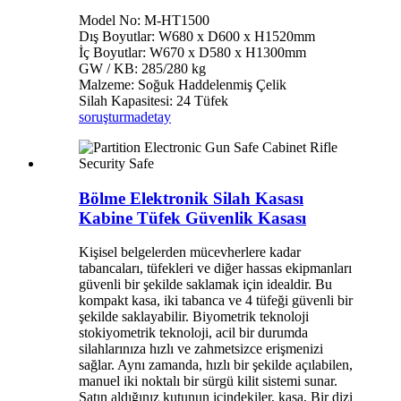
Model No: M-HT1500
Dış Boyutlar: W680 x D600 x H1520mm
İç Boyutlar: W670 x D580 x H1300mm
GW / KB: 285/280 kg
Malzeme: Soğuk Haddelenmiş Çelik
Silah Kapasitesi: 24 Tüfek
soruşturma
detay
Bölme Elektronik Silah Kasası
Kabine Tüfek Güvenlik Kasası
Kişisel belgelerden mücevherlere kadar
tabancaları, tüfekleri ve diğer hassas ekipmanları
güvenli bir şekilde saklamak için idealdir. Bu
kompakt kasa, iki tabanca ve 4 tüfeği güvenli bir
şekilde saklayabilir. Biyometrik teknoloji
stokiyometrik teknoloji, acil bir durumda
silahlarınıza hızlı ve zahmetsizce erişmenizi
sağlar. Aynı zamanda, hızlı bir şekilde açılabilen,
manuel iki noktalı bir sürgü kilit sistemi sunar.
Satın aldığınız kutunun içindekiler, kasa, Bir dizi