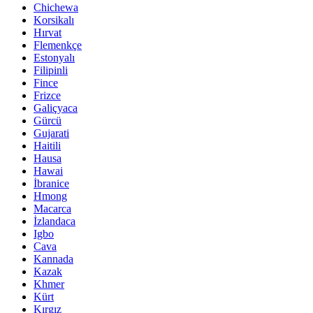
Chichewa
Korsikalı
Hırvat
Flemenkçe
Estonyalı
Filipinli
Fince
Frizce
Galiçyaca
Gürcü
Gujarati
Haitili
Hausa
Hawai
İbranice
Hmong
Macarca
İzlandaca
Igbo
Cava
Kannada
Kazak
Khmer
Kürt
Kırgız